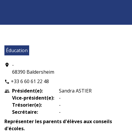
Éducation
-
location_on
68390 Baldersheim
+33 6 60 61 22 48
phone
Président(e):
Sandra ASTIER
people
Vice-président(e):
-
Trésorier(e):
-
Secrétaire:
-
Représenter les parents d'élèves aux conseils
d'écoles.