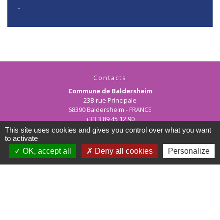
-
Contacts
Commune de Baldersheim
23B rue Principale
68390 Baldersheim - FRANCE
+33 3 89 45 12 90
This site uses cookies and gives you control over what you want
Contact par formulaire
to activate
OK, accept all
Deny all cookies
Personalize
Horaires d'ouverture de la mairie :
Les matins : lundi au vendredi de 10h00 à 12h00
les après-midi : lundi au jeudi de 15h00 à 17h30